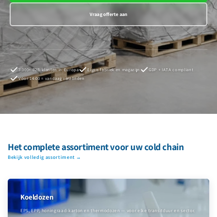
Vraag offerte aan
3.000+ B2B-klanten in Europa
Eigen fabriek en magazijn
GDP + IATA compliant
Voor 14:00 = vandaag verzonden
Het complete assortiment voor uw cold chain
Bekijk volledig assortiment →
Koeldozen
EPS, EPP, honingraad-karton en thermodozen — voor elke transitduur en sector.