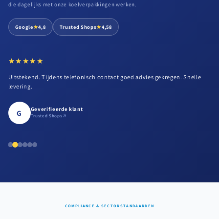
die dagelijks met onze koelverpakkingen werken.
★
★
Google
4,8
Trusted Shops
4,58
★★★★★
★★★★★
Uitstekend. Tijdens telefonisch contact goed advies gekregen. Snelle
levering.
Geverifieerde klant
G
Trusted Shops
COMPLIANCE & SECTORSTANDAARDEN