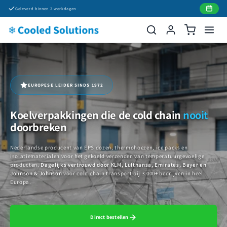
Meteen
Geleverd binnen 2 werkdagen
naar de
content
EUROPESE LEIDER SINDS 1972
Koelverpakkingen die de cold chain
nooit
doorbreken
Nederlandse producent van EPS dozen, thermohoezen, ice packs en
isolatiematerialen voor het gekoeld verzenden van temperatuurgevoelige
producten.
Dagelijks vertrouwd door KLM, Lufthansa, Emirates, Bayer en
Johnson & Johnson
voor cold-chain transport bij 3.000+ bedrijven in heel
Europa.
Direct bestellen