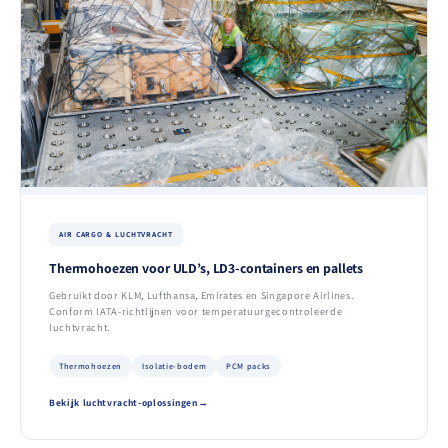
AIR CARGO & LUCHTVRACHT
Thermohoezen voor ULD’s, LD3-containers en pallets
Gebruikt door KLM, Lufthansa, Emirates en Singapore Airlines.
Conform IATA-richtlijnen voor temperatuurgecontroleerde
luchtvracht.
Thermohoezen
Isolatie-bodem
PCM packs
Bekijk luchtvracht-oplossingen