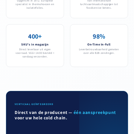
Opgericht in 1972. Europese
Van internationale
specialist in thermohoezen en
luchtvaartmaatschappijen tot
isolatiefolies.
foodservice-ketens.
400+
98%
SKU's in magazijn
On-Time In-Full
Direct leverbaar uit eigen
Leverbetrouwbaarheid gemeten
voorraad. Vóór 14:00 besteld =
over alle B2B-zendingen.
vandaag verzonden.
VERTICAAL GEÏNTEGREERD
Direct van de producent —
één aanspreekpunt
voor uw hele cold chain.