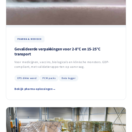
PHARMA & MEDISCH
Gevalideerde verpakkingen voor 2-8°C en 15-25°C
transport
Voor medicijnen, vaccins, biologicals en klinische monsters. GDP-
compliant, met validatierapporten op aanvraag.
EPS dikke wand
PCM packs
Data logger
Bekijk pharma-oplossingen