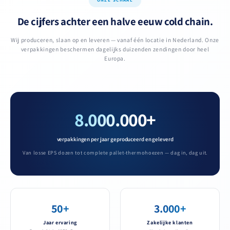
ONZE SCHAAL
De cijfers achter een halve eeuw cold chain.
Wij produceren, slaan op en leveren — vanaf één locatie in Nederland. Onze
verpakkingen beschermen dagelijks duizenden zendingen door heel
Europa.
8.000.000+
verpakkingen per jaar geproduceerd en geleverd
Van losse EPS dozen tot complete pallet-thermohoezen — dag in, dag uit.
50+
3.000+
Jaar ervaring
Zakelijke klanten