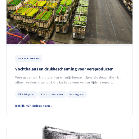
AGF & BLOEMEN
Vochtbalans en drukbescherming voor versproducten
Voor groenten, fruit, planten en snijbloemen. Speciale dozen die niet
alleen koelen, maar ook drukschade voorkomen tijdens export.
EPS lekgaten
Absorptiematten
Honingraad
Bekijk AGF-oplossingen