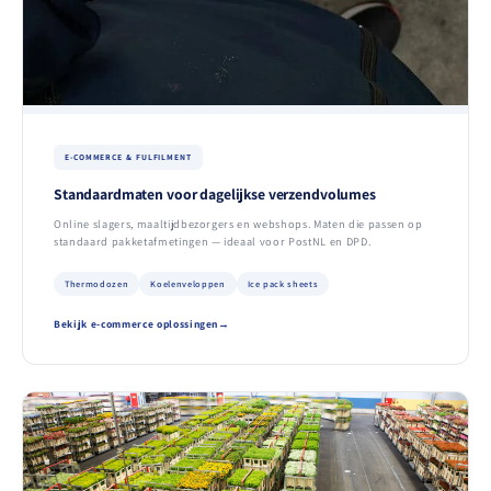
E-COMMERCE & FULFILMENT
Standaardmaten voor dagelijkse verzendvolumes
Online slagers, maaltijdbezorgers en webshops. Maten die passen op
standaard pakketafmetingen — ideaal voor PostNL en DPD.
Thermodozen
Koelenveloppen
Ice pack sheets
Bekijk e-commerce oplossingen