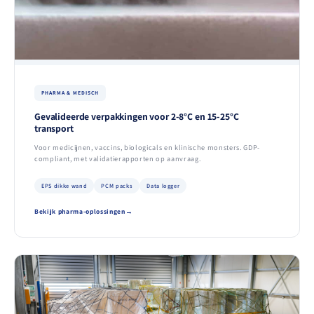
PHARMA & MEDISCH
Gevalideerde verpakkingen voor 2-8°C en 15-25°C
transport
Voor medicijnen, vaccins, biologicals en klinische monsters. GDP-
compliant, met validatierapporten op aanvraag.
EPS dikke wand
PCM packs
Data logger
Bekijk pharma-oplossingen