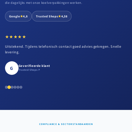
die dagelijks met onze koelverpakkingen werken.
★
★
Google
4,8
Trusted Shops
4,58
★★★★★
★★★★★
Uitstekend. Tijdens telefonisch contact goed advies gekregen. Snelle
levering.
Geverifieerde klant
G
Trusted Shops
COMPLIANCE & SECTORSTANDAARDEN