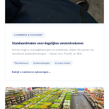
E-COMMERCE & FULFILMENT
Standaardmaten voor dagelijkse verzendvolumes
Online slagers, maaltijdbezorgers en webshops. Maten die passen op
standaard pakketafmetingen — ideaal voor PostNL en DPD.
Thermodozen
Koelenveloppen
Ice pack sheets
Bekijk e-commerce oplossingen