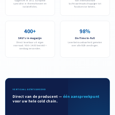
Opgericht in 1972. Europese
Van internationale
specialist in thermohoezen en
luchtvaartmaatschappijen tot
isolatiefolies.
foodservice-ketens.
400+
98%
SKU's in magazijn
On-Time In-Full
Direct leverbaar uit eigen
Leverbetrouwbaarheid gemeten
voorraad. Vóór 14:00 besteld =
over alle B2B-zendingen.
vandaag verzonden.
VERTICAAL GEÏNTEGREERD
Direct van de producent —
één aanspreekpunt
voor uw hele cold chain.