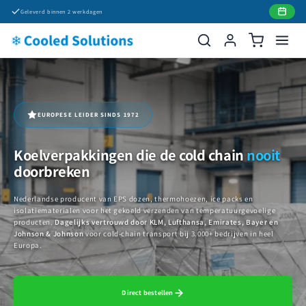
Meteen
Geleverd binnen 2 werkdagen
naar de
content
EUROPESE LEIDER SINDS 1972
Koelverpakkingen die de cold chain
nooit
doorbreken
Nederlandse producent van EPS dozen, thermohoezen, ice packs en
isolatiematerialen voor het gekoeld verzenden van temperatuurgevoelige
producten.
Dagelijks vertrouwd door KLM, Lufthansa, Emirates, Bayer en
Johnson & Johnson
voor cold-chain transport bij 3.000+ bedrijven in heel
Europa.
Direct bestellen