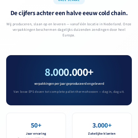
ONZE SCHAAL
De cijfers achter een halve eeuw cold chain.
Wij produceren, slaan op en leveren — vanaf één locatie in Nederland. Onze
verpakkingen beschermen dagelijks duizenden zendingen door heel
Europa.
8.000.000+
verpakkingen per jaar geproduceerd en geleverd
Van losse EPS dozen tot complete pallet-thermohoezen — dag in, dag uit.
50+
3.000+
Jaar ervaring
Zakelijke klanten