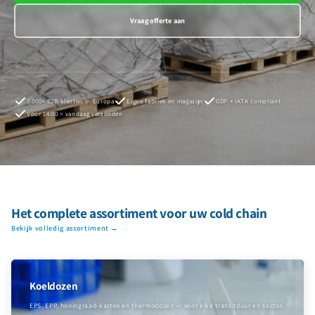
Vraag offerte aan
3.000+ B2B-klanten in Europa
Eigen fabriek en magazijn
GDP + IATA compliant
Voor 14:00 = vandaag verzonden
Het complete assortiment voor uw cold chain
Bekijk volledig assortiment →
Koeldozen
EPS, EPP, honingraad-karton en thermodozen — voor elke transitduur en sector.