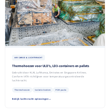
AIR CARGO & LUCHTVRACHT
Thermohoezen voor ULD’s, LD3-containers en pallets
Gebruikt door KLM, Lufthansa, Emirates en Singapore Airlines.
Conform IATA-richtlijnen voor temperatuurgecontroleerde
luchtvracht.
Thermohoezen
Isolatie-bodem
PCM packs
Bekijk luchtvracht-oplossingen