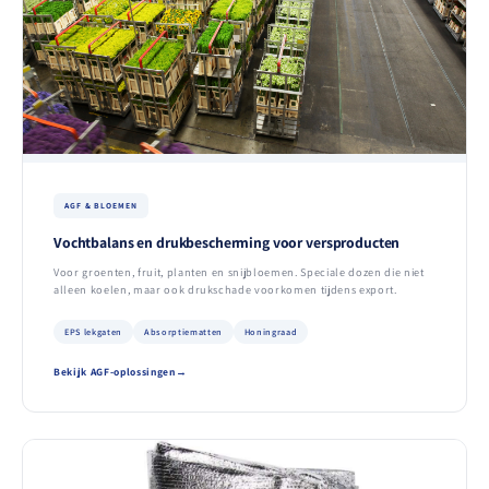
AGF & BLOEMEN
Vochtbalans en drukbescherming voor versproducten
Voor groenten, fruit, planten en snijbloemen. Speciale dozen die niet
alleen koelen, maar ook drukschade voorkomen tijdens export.
EPS lekgaten
Absorptiematten
Honingraad
Bekijk AGF-oplossingen