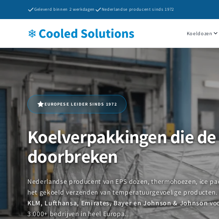
Meteen
Geleverd binnen 2 werkdagen
Nederlandse producent sinds 1972
naar de
content
Koeldozen
EUROPESE LEIDER SINDS 1972
Koelverpakkingen die de
doorbreken
Nederlandse producent van EPS dozen, thermohoezen, ice pac
het gekoeld verzenden van temperatuurgevoelige producten
KLM, Lufthansa, Emirates, Bayer en Johnson & Johnson
voo
3.000+ bedrijven in heel Europa.