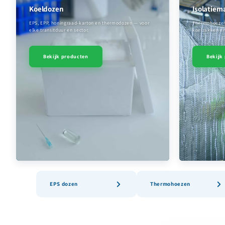
Koeldozen
Isolatiem
EPS, EPP, honingraad-karton en thermodozen — voor
Thermohoezen v
elke transitduur en sector.
koelzakken en
Bekijk producten
Bekijk
EPS dozen
Thermohoezen