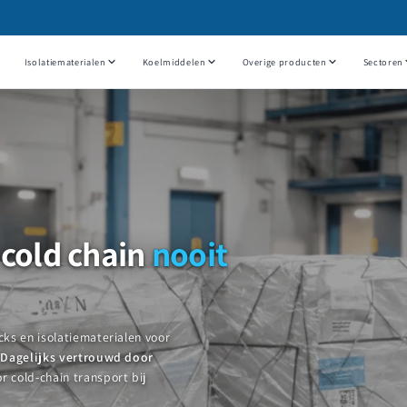
Isolatiematerialen
Koelmiddelen
Overige producten
Sectoren
 cold chain
nooit
ks en isolatiematerialen voor
.
Dagelijks vertrouwd door
r cold-chain transport bij