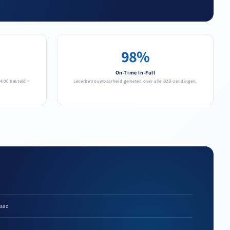
98%
On-Time In-Full
4:00 besteld =
Leverbetrouwbaarheid gemeten over alle B2B-zendingen.
raad