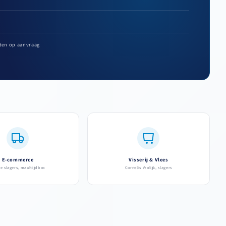
ten op aanvraag
E-commerce
Visserij & Vlees
ne slagers, maaltijdbox
Cornelis Vrolijk, slagers