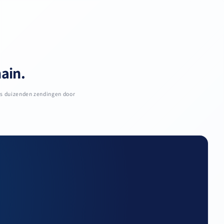
hain.
ks duizenden zendingen door