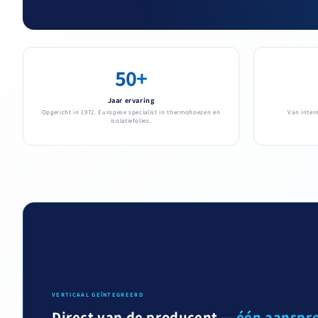
50+
Jaar ervaring
Opgericht in 1972. Europese specialist in thermohoezen en
Van inter
isolatiefolies.
VERTICAAL GEÏNTEGREERD
Direct van de producent —
één aanspr