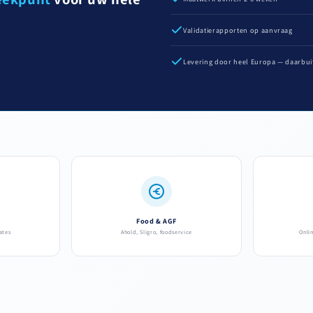
Validatierapporten op aanvraag
Levering door heel Europa — daarbui
Food & AGF
ates
Ahold, Sligro, foodservice
Onli