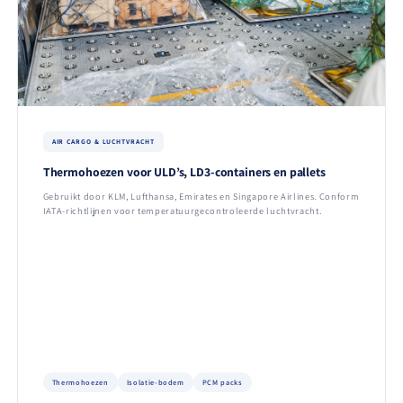
AIR CARGO & LUCHTVRACHT
Thermohoezen voor ULD’s, LD3-containers en pallets
Gebruikt door KLM, Lufthansa, Emirates en Singapore Airlines. Conform
IATA-richtlijnen voor temperatuurgecontroleerde luchtvracht.
Thermohoezen
Isolatie-bodem
PCM packs