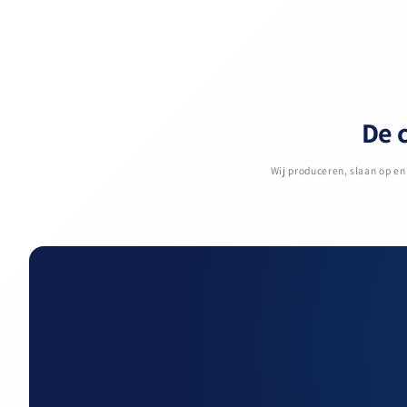
De c
Wij produceren, slaan op e