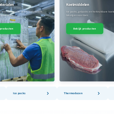
aterialen
Koelmiddelen
oor luchtvracht-ULD’s, isolatiefolie,
Ice packs, gelpacks en herbruikbare koe
 envelopjes.
lekvrij en non-toxic.
 producten
Bekijk producten
Ice packs
Thermodozen