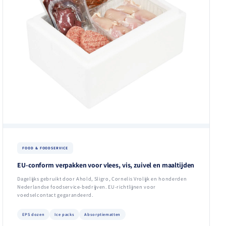
FOOD & FOODSERVICE
EU-conform verpakken voor vlees, vis, zuivel en maaltijden
Dagelijks gebruikt door Ahold, Sligro, Cornelis Vrolijk en honderden
Nederlandse foodservice-bedrijven. EU-richtlijnen voor
voedselcontact gegarandeerd.
EPS dozen
Ice packs
Absorptiematten