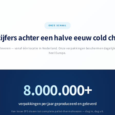
ONZE SCHAAL
ijfers achter een halve eeuw cold c
n leveren — vanaf één locatie in Nederland. Onze verpakkingen beschermen dagelij
heel Europa.
8.000.000+
verpakkingen per jaar geproduceerd en geleverd
Van losse EPS dozen tot complete pallet-thermohoezen — dag in, dag uit.