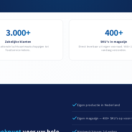
3.000+
400+
Zakelijke klanten
SKU's in magazijn
nationale luchtvaartmaatschappijen tot
Direct leverbaar uit eigen voorraad. Vóór 1
foodservice-ketens.
vandaag verzonden.
Eigen productie in Nederland
Eigen magazijn — 400+ SKU's op voor
eekpunt
voor uw hele
Maatwerk binnen 2-6 weken