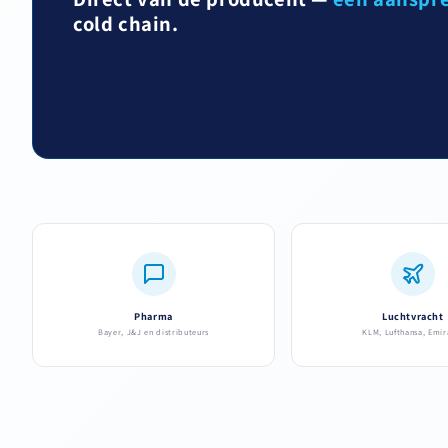
cold chain.
Pharma
Luchtvracht
Bayer, J&J en distributeurs
KLM, Lufthansa, Emir