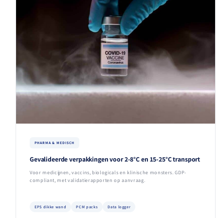
PHARMA & MEDISCH
Gevalideerde verpakkingen voor 2-8°C en 15-25°C transport
Voor medicijnen, vaccins, biologicals en klinische monsters. GDP-
compliant, met validatierapporten op aanvraag.
EPS dikke wand
PCM packs
Data logger