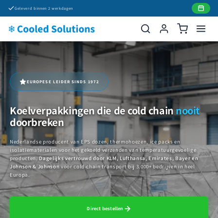
Meteen
Geleverd binnen 2 werkdagen
naar de
content
EUROPESE LEIDER SINDS 1972
Koelverpakkingen die de cold chain
nooit
doorbreken
Nederlandse producent van EPS dozen, thermohoezen, ice packs en
isolatiematerialen voor het gekoeld verzenden van temperatuurgevoelige
producten.
Dagelijks vertrouwd door KLM, Lufthansa, Emirates, Bayer en
Johnson & Johnson
voor cold-chain transport bij 3.000+ bedrijven in heel
Europa.
Direct bestellen