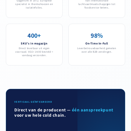
Opgericht in 1972. Europese
Van internationale
specialist in thermohoezen en
luchtvaartmaatschappijen tot
isolatiefolies.
foodservice-ketens.
400+
98%
SKU's in magazijn
On-Time In-Full
Direct leverbaar uit eigen
Leverbetrouwbaarheid gemeten
voorraad. Vóór 14:00 besteld =
over alle B2B-zendingen.
vandaag verzonden.
VERTICAAL GEÏNTEGREERD
Direct van de producent —
één aanspreekpunt
voor uw hele cold chain.