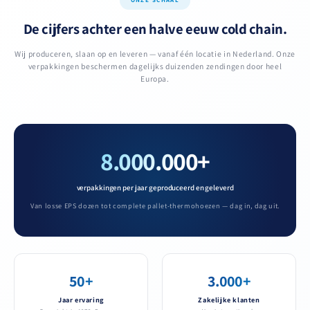
ONZE SCHAAL
De cijfers achter een halve eeuw cold chain.
Wij produceren, slaan op en leveren — vanaf één locatie in Nederland. Onze
verpakkingen beschermen dagelijks duizenden zendingen door heel
Europa.
8.000.000+
verpakkingen per jaar geproduceerd en geleverd
Van losse EPS dozen tot complete pallet-thermohoezen — dag in, dag uit.
50+
3.000+
Jaar ervaring
Zakelijke klanten