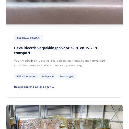
PHARMA & MEDISCH
Gevalideerde verpakkingen voor 2-8°C en 15-25°C
transport
Voor medicijnen, vaccins, biologicals en klinische monsters. GDP-
compliant, met validatierapporten op aanvraag.
EPS dikke wand
PCM packs
Data logger
Bekijk pharma-oplossingen