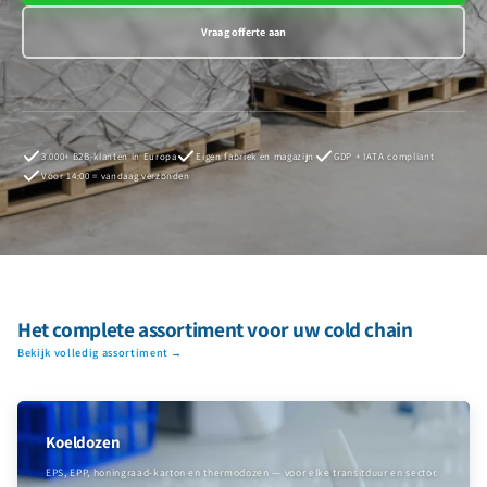
Vraag offerte aan
3.000+ B2B-klanten in Europa
Eigen fabriek en magazijn
GDP + IATA compliant
Voor 14:00 = vandaag verzonden
Het complete assortiment voor uw cold chain
Bekijk volledig assortiment →
Koeldozen
EPS, EPP, honingraad-karton en thermodozen — voor elke transitduur en sector.