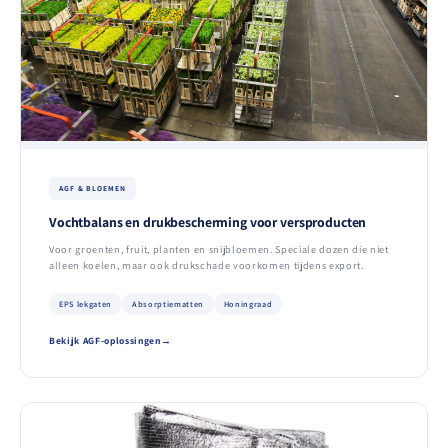
AGF & BLOEMEN
Vochtbalans en drukbescherming voor versproducten
Voor groenten, fruit, planten en snijbloemen. Speciale dozen die niet
alleen koelen, maar ook drukschade voorkomen tijdens export.
EPS lekgaten
Absorptiematten
Honingraad
Bekijk AGF-oplossingen