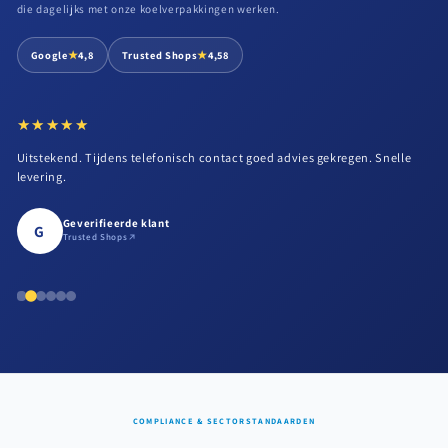
die dagelijks met onze koelverpakkingen werken.
★
★
Google
4,8
Trusted Shops
4,58
★★★★★
★★★★★
Uitstekend. Tijdens telefonisch contact goed advies gekregen. Snelle
levering.
Geverifieerde klant
G
Trusted Shops
COMPLIANCE & SECTORSTANDAARDEN