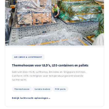
AIR CARGO & LUCHTVRACHT
Thermohoezen voor ULD’s, LD3-containers en pallets
Gebruikt door KLM, Lufthansa, Emirates en Singapore Airlines.
Conform IATA-richtlijnen voor temperatuurgecontroleerde
luchtvracht.
Thermohoezen
Isolatie-bodem
PCM packs
Bekijk luchtvracht-oplossingen