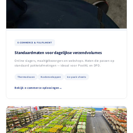
E-COMMERCE & FULFILMENT
Standaardmaten voor dagelijkse verzendvolumes
Online slagers, maaltijdbezorgers en webshops. Maten die passen op
standaard pakketafmetingen — ideaal voor PostNL en DPD.
Thermodozen
Koelenveloppen
Ice pack sheets
Bekijk e-commerce oplossingen