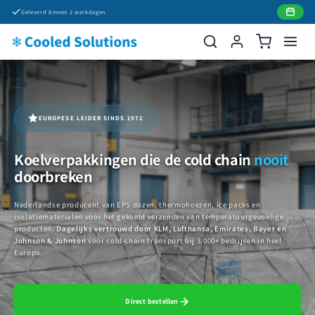
Meteen
Geleverd binnen 2 werkdagen
naar de
content
EUROPESE LEIDER SINDS 1972
Koelverpakkingen die de cold chain
nooit
doorbreken
Nederlandse producent van EPS dozen, thermohoezen, ice packs en
isolatiematerialen voor het gekoeld verzenden van temperatuurgevoelige
producten.
Dagelijks vertrouwd door KLM, Lufthansa, Emirates, Bayer en
Johnson & Johnson
voor cold-chain transport bij 3.000+ bedrijven in heel
Europa.
Direct bestellen