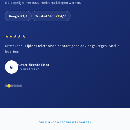
die dagelijks met onze koelverpakkingen werken.
★
★
Google
4,8
Trusted Shops
4,58
★★★★★
★★★★★
Uitstekend. Tijdens telefonisch contact goed advies gekregen. Snelle
levering.
Geverifieerde klant
G
Trusted Shops
COMPLIANCE & SECTORSTANDAARDEN