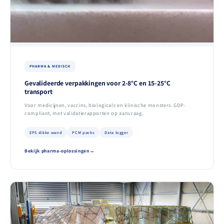
PHARMA & MEDISCH
Gevalideerde verpakkingen voor 2-8°C en 15-25°C
transport
Voor medicijnen, vaccins, biologicals en klinische monsters. GDP-
compliant, met validatierapporten op aanvraag.
EPS dikke wand
PCM packs
Data logger
Bekijk pharma-oplossingen