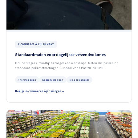
E-COMMERCE & FULFILMENT
Standaardmaten voor dagelijkse verzendvolumes
Online slagers, maaltijdbezorgers en webshops. Maten die passen op
standaard pakketafmetingen — ideaal voor PostNL en DPD.
Thermodozen
Koelenveloppen
Ice pack sheets
Bekijk e-commerce oplossingen