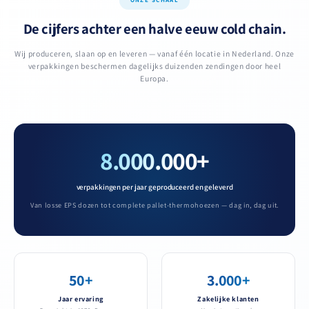
ONZE SCHAAL
De cijfers achter een halve eeuw cold chain.
Wij produceren, slaan op en leveren — vanaf één locatie in Nederland. Onze
verpakkingen beschermen dagelijks duizenden zendingen door heel
Europa.
8.000.000+
verpakkingen per jaar geproduceerd en geleverd
Van losse EPS dozen tot complete pallet-thermohoezen — dag in, dag uit.
50+
3.000+
Jaar ervaring
Zakelijke klanten