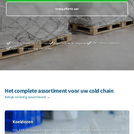
Vraag offerte aan
3.000+ B2B-klanten in Europa
Eigen fabriek en magazijn
GDP + IATA compliant
Voor 14:00 = vandaag verzonden
Het complete assortiment voor uw cold chain
Bekijk volledig assortiment →
Koeldozen
EPS, EPP, honingraad-karton en thermodozen — voor elke transitduur en sector.