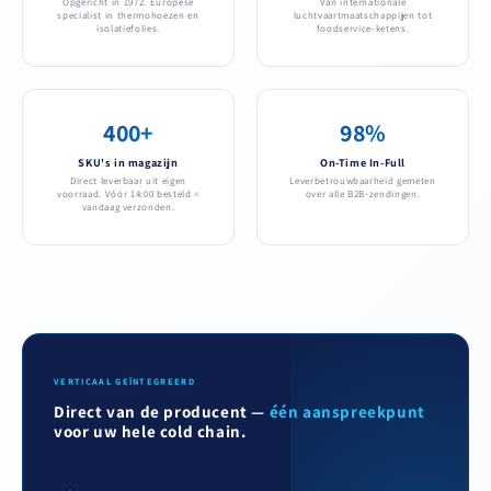
Opgericht in 1972. Europese
Van internationale
specialist in thermohoezen en
luchtvaartmaatschappijen tot
isolatiefolies.
foodservice-ketens.
400+
98%
SKU's in magazijn
On-Time In-Full
Direct leverbaar uit eigen
Leverbetrouwbaarheid gemeten
voorraad. Vóór 14:00 besteld =
over alle B2B-zendingen.
vandaag verzonden.
VERTICAAL GEÏNTEGREERD
Direct van de producent —
één aanspreekpunt
voor uw hele cold chain.