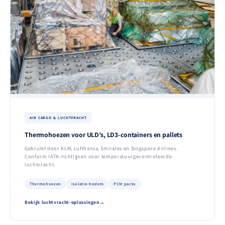
AIR CARGO & LUCHTVRACHT
Thermohoezen voor ULD’s, LD3-containers en pallets
Gebruikt door KLM, Lufthansa, Emirates en Singapore Airlines.
Conform IATA-richtlijnen voor temperatuurgecontroleerde
luchtvracht.
Thermohoezen
Isolatie-bodem
PCM packs
Bekijk luchtvracht-oplossingen