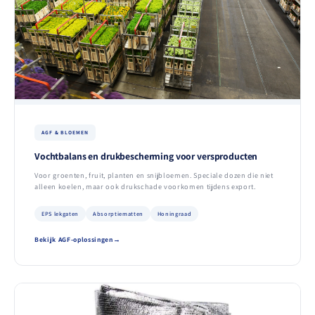
AGF & BLOEMEN
Vochtbalans en drukbescherming voor versproducten
Voor groenten, fruit, planten en snijbloemen. Speciale dozen die niet
alleen koelen, maar ook drukschade voorkomen tijdens export.
EPS lekgaten
Absorptiematten
Honingraad
Bekijk AGF-oplossingen