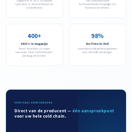
Opgericht in 1972. Europese
Van internationale
specialist in thermohoezen en
luchtvaartmaatschappijen tot
isolatiefolies.
foodservice-ketens.
400+
98%
SKU's in magazijn
On-Time In-Full
Direct leverbaar uit eigen
Leverbetrouwbaarheid gemeten
voorraad. Vóór 14:00 besteld =
over alle B2B-zendingen.
vandaag verzonden.
VERTICAAL GEÏNTEGREERD
Direct van de producent —
één aanspreekpunt
voor uw hele cold chain.