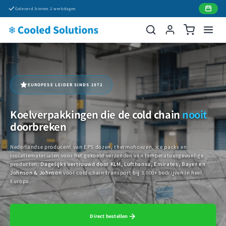
Meteen
Geleverd binnen 2 werkdagen
naar de
content
EUROPESE LEIDER SINDS 1972
Koelverpakkingen die de cold chain
nooit
doorbreken
Nederlandse producent van EPS dozen, thermohoezen, ice packs en
isolatiematerialen voor het gekoeld verzenden van temperatuurgevoelige
producten.
Dagelijks vertrouwd door KLM, Lufthansa, Emirates, Bayer en
Johnson & Johnson
voor cold-chain transport bij 3.000+ bedrijven in heel
Europa.
Direct bestellen