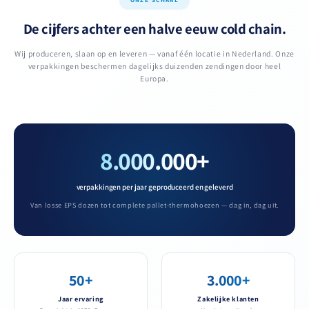
ONZE SCHAAL
De cijfers achter een halve eeuw cold chain.
Wij produceren, slaan op en leveren — vanaf één locatie in Nederland. Onze
verpakkingen beschermen dagelijks duizenden zendingen door heel
Europa.
8.000.000+
verpakkingen per jaar geproduceerd en geleverd
Van losse EPS dozen tot complete pallet-thermohoezen — dag in, dag uit.
50+
3.000+
Jaar ervaring
Zakelijke klanten