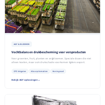
AGF & BLOEMEN
Vochtbalans en drukbescherming voor versproducten
Voor groenten, fruit, planten en snijbloemen. Speciale dozen die niet
alleen koelen, maar ook drukschade voorkomen tijdens export.
EPS lekgaten
Absorptiematten
Honingraad
Bekijk AGF-oplossingen