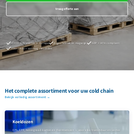
Vraag offerte aan
3.000+ B2B-klanten in Europa
Eigen fabriek en magazijn
GDP + IATA compliant
Voor 14:00 = vandaag verzonden
Het complete assortiment voor uw cold chain
Bekijk volledig assortiment →
Koeldozen
EPS, EPP, honingraad-karton en thermodozen — voor elke transitduur en sector.