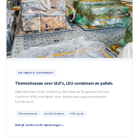
AIR CARGO & LUCHTVRACHT
Thermohoezen voor ULD’s, LD3-containers en pallets
Gebruikt door KLM, Lufthansa, Emirates en Singapore Airlines.
Conform IATA-richtlijnen voor temperatuurgecontroleerde
luchtvracht.
Thermohoezen
Isolatie-bodem
PCM packs
Bekijk luchtvracht-oplossingen