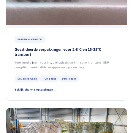
PHARMA & MEDISCH
Gevalideerde verpakkingen voor 2-8°C en 15-25°C
transport
Voor medicijnen, vaccins, biologicals en klinische monsters. GDP-
compliant, met validatierapporten op aanvraag.
EPS dikke wand
PCM packs
Data logger
Bekijk pharma-oplossingen