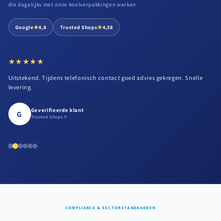
die dagelijks met onze koelverpakkingen werken.
★
★
Google
4,8
Trusted Shops
4,58
★★★★★
★★★★★
Uitstekend. Tijdens telefonisch contact goed advies gekregen. Snelle
levering.
Geverifieerde klant
G
Trusted Shops
COMPLIANCE & SECTORSTANDAARDEN