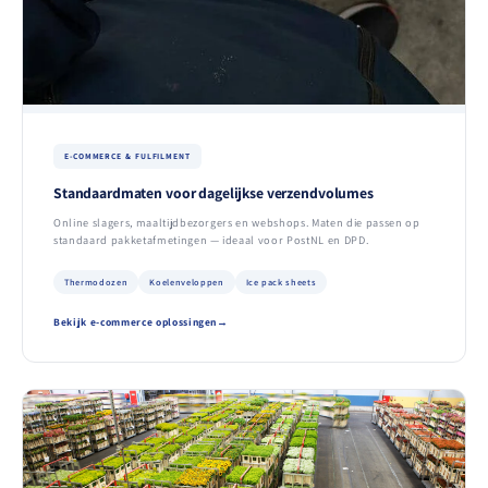
E-COMMERCE & FULFILMENT
Standaardmaten voor dagelijkse verzendvolumes
Online slagers, maaltijdbezorgers en webshops. Maten die passen op
standaard pakketafmetingen — ideaal voor PostNL en DPD.
Thermodozen
Koelenveloppen
Ice pack sheets
Bekijk e-commerce oplossingen