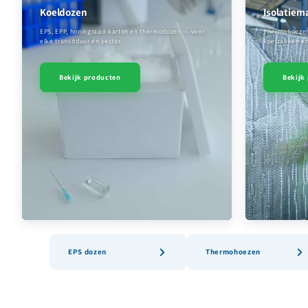
Koeldozen
Isolatiem
EPS, EPP, honingraad-karton en thermodozen — voor
Thermohoezen v
elke transitduur en sector.
koelzakken en
Bekijk producten
Bekijk
EPS dozen
Thermohoezen