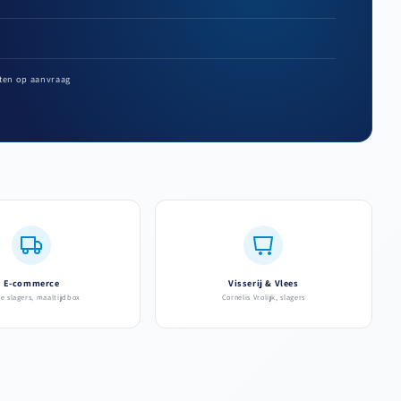
ten op aanvraag
E-commerce
Visserij & Vlees
ne slagers, maaltijdbox
Cornelis Vrolijk, slagers