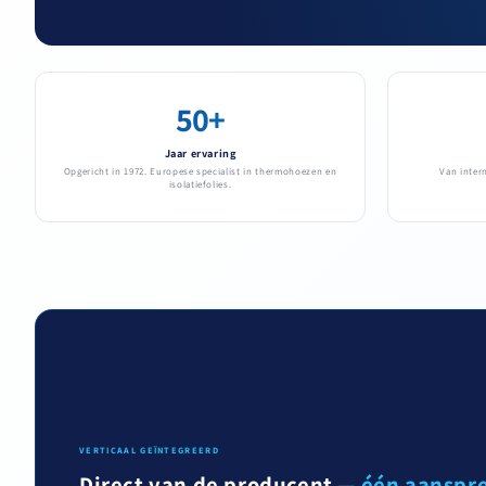
50+
Jaar ervaring
Opgericht in 1972. Europese specialist in thermohoezen en
Van inter
isolatiefolies.
VERTICAAL GEÏNTEGREERD
Direct van de producent —
één aanspr