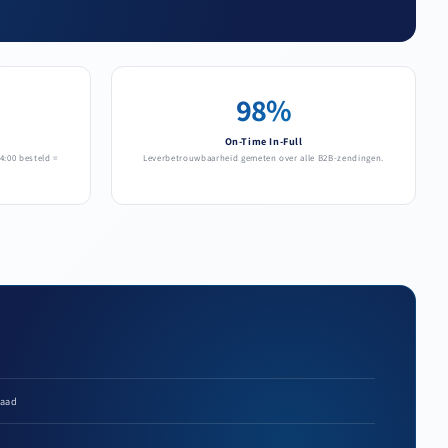
98%
On-Time In-Full
4:00 besteld =
Leverbetrouwbaarheid gemeten over alle B2B-zendingen.
raad