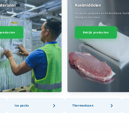
aterialen
Koelmiddelen
oor luchtvracht-ULD’s, isolatiefolie,
Ice packs, gelpacks en herbruikbare koe
 envelopjes.
lekvrij en non-toxic.
 producten
Bekijk producten
Ice packs
Thermodozen