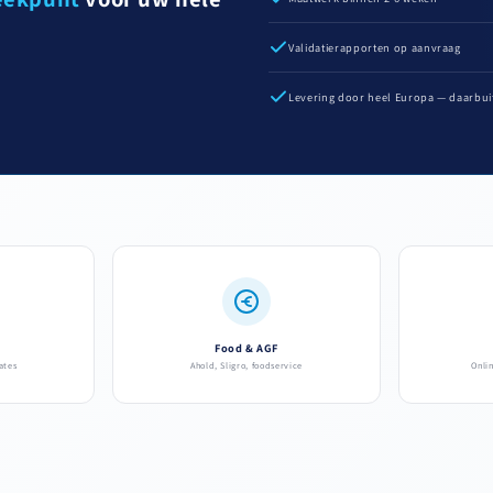
Validatierapporten op aanvraag
Levering door heel Europa — daarbui
Food & AGF
ates
Ahold, Sligro, foodservice
Onli