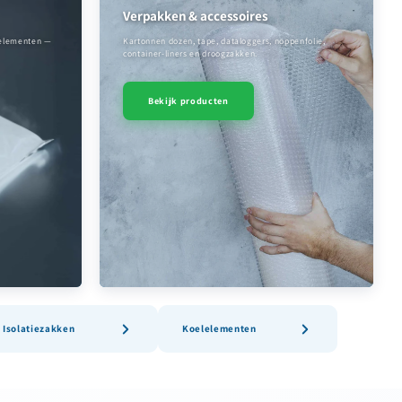
Verpakken & accessoires
lelementen —
Kartonnen dozen, tape, dataloggers, noppenfolie,
container-liners en droogzakken.
Bekijk producten
Isolatiezakken
Koelelementen