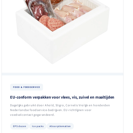
FOOD & FOODSERVICE
EU-conform verpakken voor vlees, vis, zuivel en maaltijden
Dagelijks gebruikt door Ahold, Sligro, Cornelis Vrolijk en honderden
Nederlandse foodservice-bedrijven. EU-richtlijnen voor
voedselcontact gegarandeerd.
EPS dozen
Ice packs
Absorptiematten