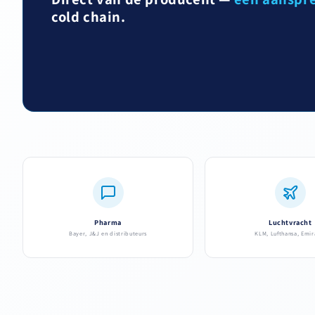
cold chain.
Pharma
Luchtvracht
Bayer, J&J en distributeurs
KLM, Lufthansa, Emir