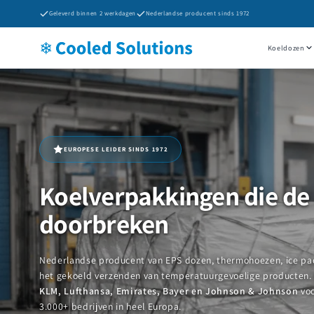
Meteen
Geleverd binnen 2 werkdagen
Nederlandse producent sinds 1972
naar de
content
Koeldozen
EUROPESE LEIDER SINDS 1972
Koelverpakkingen die de
doorbreken
Nederlandse producent van EPS dozen, thermohoezen, ice pac
het gekoeld verzenden van temperatuurgevoelige producten
KLM, Lufthansa, Emirates, Bayer en Johnson & Johnson
voo
3.000+ bedrijven in heel Europa.