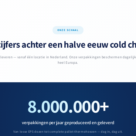
ONZE SCHAAL
ijfers achter een halve eeuw cold c
n leveren — vanaf één locatie in Nederland. Onze verpakkingen beschermen dagelij
heel Europa.
8.000.000+
verpakkingen per jaar geproduceerd en geleverd
Van losse EPS dozen tot complete pallet-thermohoezen — dag in, dag uit.