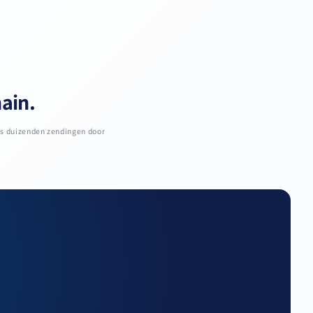
hain.
ks duizenden zendingen door