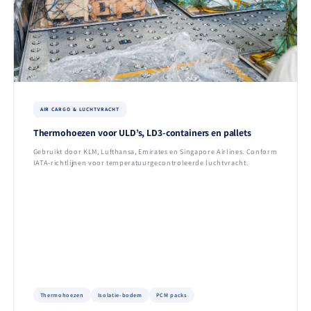
AIR CARGO & LUCHTVRACHT
Thermohoezen voor ULD’s, LD3-containers en pallets
Gebruikt door KLM, Lufthansa, Emirates en Singapore Airlines. Conform
IATA-richtlijnen voor temperatuurgecontroleerde luchtvracht.
Thermohoezen
Isolatie-bodem
PCM packs