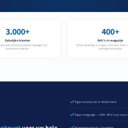
3.000+
400+
Zakelijke klanten
SKU's in magazijn
nationale luchtvaartmaatschappijen tot
Direct leverbaar uit eigen voorraad. Vóór 1
foodservice-ketens.
vandaag verzonden.
Eigen productie in Nederland
Eigen magazijn — 400+ SKU's op voor
eekpunt
voor uw hele
Maatwerk binnen 2-6 weken