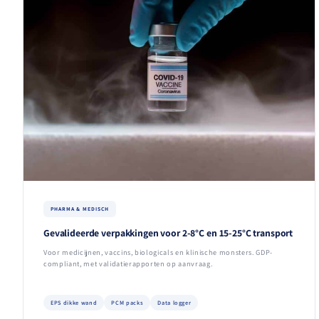
PHARMA & MEDISCH
Gevalideerde verpakkingen voor 2-8°C en 15-25°C transport
Voor medicijnen, vaccins, biologicals en klinische monsters. GDP-
compliant, met validatierapporten op aanvraag.
EPS dikke wand
PCM packs
Data logger