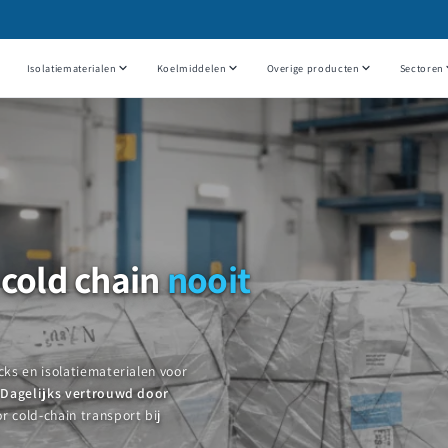
Isolatiematerialen
Koelmiddelen
Overige producten
Sectoren
 cold chain
nooit
ks en isolatiematerialen voor
.
Dagelijks vertrouwd door
r cold-chain transport bij