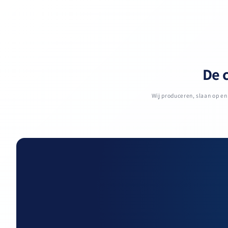
De c
Wij produceren, slaan op e