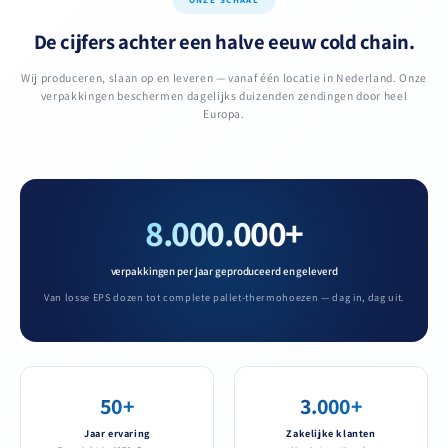
ONZE SCHAAL
De cijfers achter een halve eeuw cold chain.
Wij produceren, slaan op en leveren — vanaf één locatie in Nederland. Onze
verpakkingen beschermen dagelijks duizenden zendingen door heel
Europa.
8.000.000+
verpakkingen per jaar geproduceerd en geleverd
Van losse EPS dozen tot complete pallet-thermohoezen — dag in, dag uit.
50+
3.000+
Jaar ervaring
Zakelijke klanten