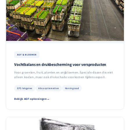
AGF & BLOEMEN
Vochtbalans en drukbescherming voor versproducten
Voor groenten, fruit, planten en snijbloemen. Speciale dozen die niet
alleen koelen, maar ook drukschade voorkomen tijdens export.
EPS lekgaten
Absorptiematten
Honingraad
Bekijk AGF-oplossingen