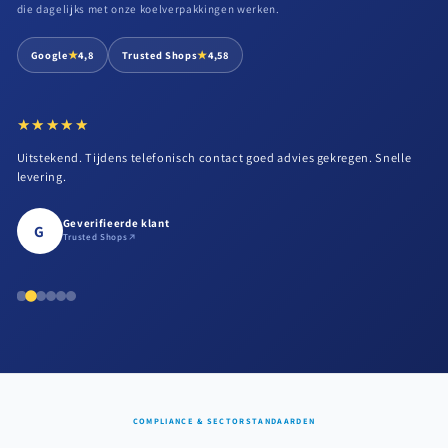
die dagelijks met onze koelverpakkingen werken.
★
★
Google
4,8
Trusted Shops
4,58
★★★★★
★★★★★
Uitstekend. Tijdens telefonisch contact goed advies gekregen. Snelle
levering.
Geverifieerde klant
G
Trusted Shops
COMPLIANCE & SECTORSTANDAARDEN