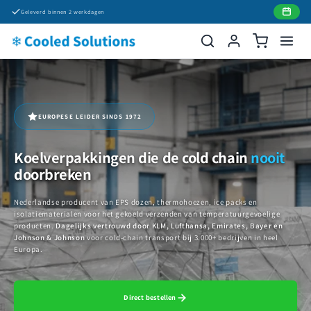
Meteen
Geleverd binnen 2 werkdagen
naar de
content
EUROPESE LEIDER SINDS 1972
Koelverpakkingen die de cold chain
nooit
doorbreken
Nederlandse producent van EPS dozen, thermohoezen, ice packs en
isolatiematerialen voor het gekoeld verzenden van temperatuurgevoelige
producten.
Dagelijks vertrouwd door KLM, Lufthansa, Emirates, Bayer en
Johnson & Johnson
voor cold-chain transport bij 3.000+ bedrijven in heel
Europa.
Direct bestellen