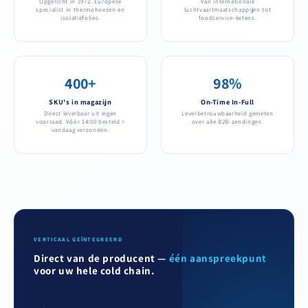
Opgericht in 1972. Europese
Van internationale
specialist in thermohoezen en
luchtvaartmaatschappijen tot
isolatiefolies.
foodservice-ketens.
400+
98%
SKU's in magazijn
On-Time In-Full
Direct leverbaar uit eigen
Leverbetrouwbaarheid gemeten
voorraad. Vóór 14:00 besteld =
over alle B2B-zendingen.
vandaag verzonden.
VERTICAAL GEÏNTEGREERD
Direct van de producent —
één aanspreekpunt
voor uw hele cold chain.