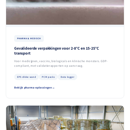
PHARMA & MEDISCH
Gevalideerde verpakkingen voor 2-8°C en 15-25°C
transport
Voor medicijnen, vaccins, biologicals en klinische monsters. GDP-
compliant, met validatierapporten op aanvraag.
EPS dikke wand
PCM packs
Data logger
Bekijk pharma-oplossingen