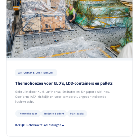
AIR CARGO & LUCHTVRACHT
Thermohoezen voor ULD’s, LD3-containers en pallets
Gebruikt door KLM, Lufthansa, Emirates en Singapore Airlines.
Conform IATA-richtlijnen voor temperatuurgecontroleerde
luchtvracht.
Thermohoezen
Isolatie-bodem
PCM packs
Bekijk luchtvracht-oplossingen