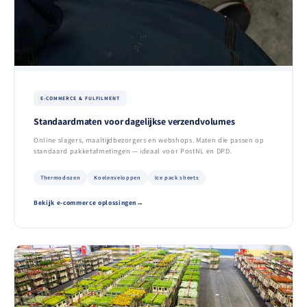
E-COMMERCE & FULFILMENT
Standaardmaten voor dagelijkse verzendvolumes
Online slagers, maaltijdbezorgers en webshops. Maten die passen op
standaard pakketafmetingen — ideaal voor PostNL en DPD.
Thermodozen
Koelenveloppen
Ice pack sheets
Bekijk e-commerce oplossingen