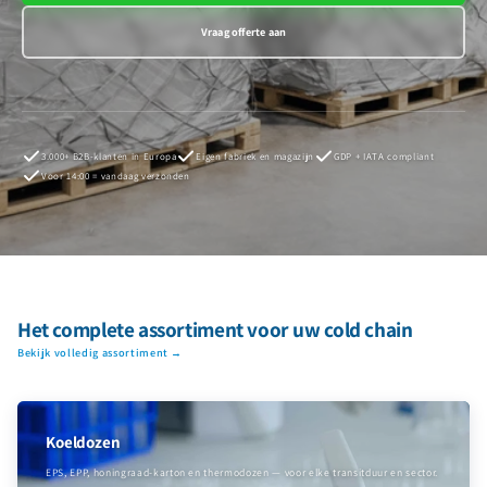
Vraag offerte aan
3.000+ B2B-klanten in Europa
Eigen fabriek en magazijn
GDP + IATA compliant
Voor 14:00 = vandaag verzonden
Het complete assortiment voor uw cold chain
Bekijk volledig assortiment →
Koeldozen
EPS, EPP, honingraad-karton en thermodozen — voor elke transitduur en sector.