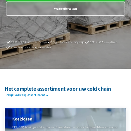
Vraag offerte aan
3.000+ B2B-klanten in Europa
Eigen fabriek en magazijn
GDP + IATA compliant
Voor 14:00 = vandaag verzonden
Het complete assortiment voor uw cold chain
Bekijk volledig assortiment →
Koeldozen
EPS, EPP, honingraad-karton en thermodozen — voor elke transitduur en sector.