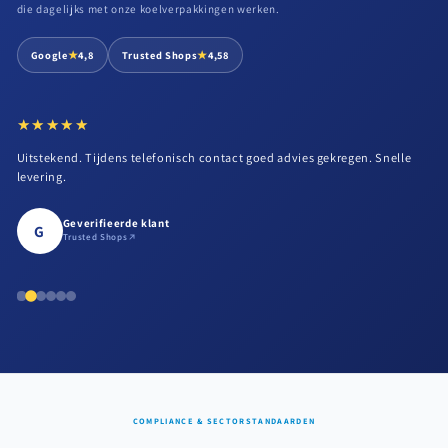
die dagelijks met onze koelverpakkingen werken.
★
★
Google
4,8
Trusted Shops
4,58
★★★★★
★★★★★
Uitstekend. Tijdens telefonisch contact goed advies gekregen. Snelle
levering.
Geverifieerde klant
G
Trusted Shops
COMPLIANCE & SECTORSTANDAARDEN