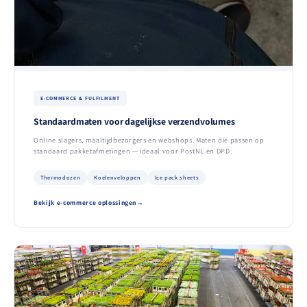
E-COMMERCE & FULFILMENT
Standaardmaten voor dagelijkse verzendvolumes
Online slagers, maaltijdbezorgers en webshops. Maten die passen op
standaard pakketafmetingen — ideaal voor PostNL en DPD.
Thermodozen
Koelenveloppen
Ice pack sheets
Bekijk e-commerce oplossingen