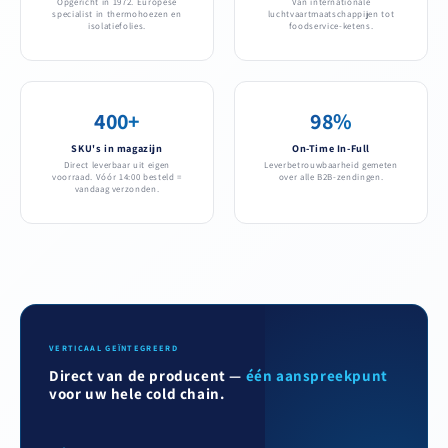
Opgericht in 1972. Europese
Van internationale
specialist in thermohoezen en
luchtvaartmaatschappijen tot
isolatiefolies.
foodservice-ketens.
400+
98%
SKU's in magazijn
On-Time In-Full
Direct leverbaar uit eigen
Leverbetrouwbaarheid gemeten
voorraad. Vóór 14:00 besteld =
over alle B2B-zendingen.
vandaag verzonden.
VERTICAAL GEÏNTEGREERD
Direct van de producent —
één aanspreekpunt
voor uw hele cold chain.