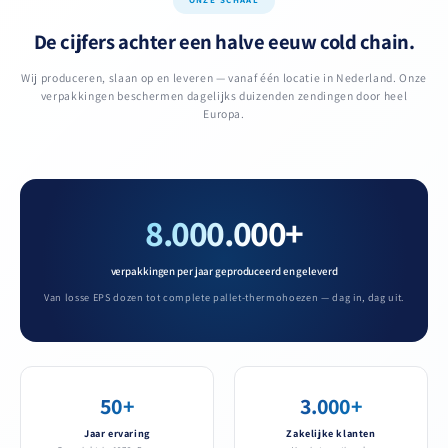
ONZE SCHAAL
De cijfers achter een halve eeuw cold chain.
Wij produceren, slaan op en leveren — vanaf één locatie in Nederland. Onze
verpakkingen beschermen dagelijks duizenden zendingen door heel
Europa.
8.000.000+
verpakkingen per jaar geproduceerd en geleverd
Van losse EPS dozen tot complete pallet-thermohoezen — dag in, dag uit.
50+
3.000+
Jaar ervaring
Zakelijke klanten