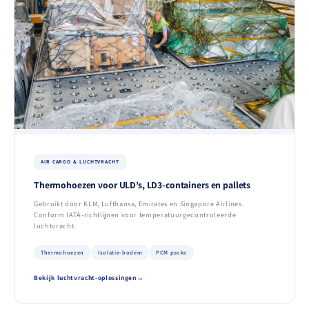
AIR CARGO & LUCHTVRACHT
Thermohoezen voor ULD’s, LD3-containers en pallets
Gebruikt door KLM, Lufthansa, Emirates en Singapore Airlines.
Conform IATA-richtlijnen voor temperatuurgecontroleerde
luchtvracht.
Thermohoezen
Isolatie-bodem
PCM packs
Bekijk luchtvracht-oplossingen