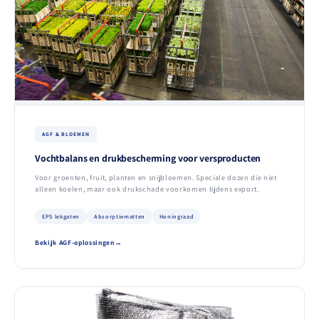
AGF & BLOEMEN
Vochtbalans en drukbescherming voor versproducten
Voor groenten, fruit, planten en snijbloemen. Speciale dozen die niet
alleen koelen, maar ook drukschade voorkomen tijdens export.
EPS lekgaten
Absorptiematten
Honingraad
Bekijk AGF-oplossingen