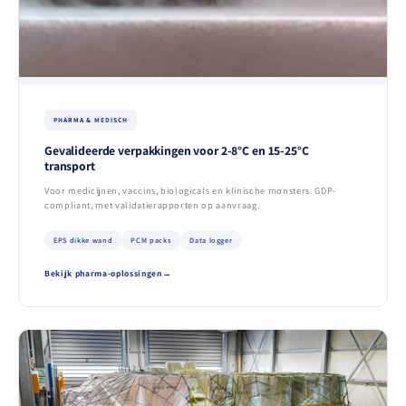
PHARMA & MEDISCH
Gevalideerde verpakkingen voor 2-8°C en 15-25°C
transport
Voor medicijnen, vaccins, biologicals en klinische monsters. GDP-
compliant, met validatierapporten op aanvraag.
EPS dikke wand
PCM packs
Data logger
Bekijk pharma-oplossingen