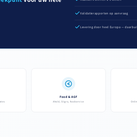
Validatierapporten op aanvraag
Levering door heel Europa — daarbui
Food & AGF
ates
Ahold, Sligro, foodservice
Onli