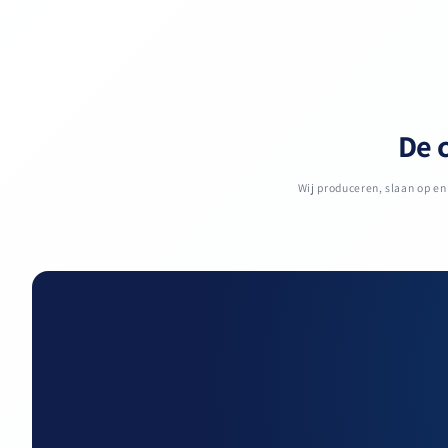
De c
Wij produceren, slaan op e