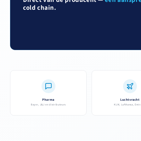
cold chain.
Pharma
Luchtvracht
Bayer, J&J en distributeurs
KLM, Lufthansa, Emir