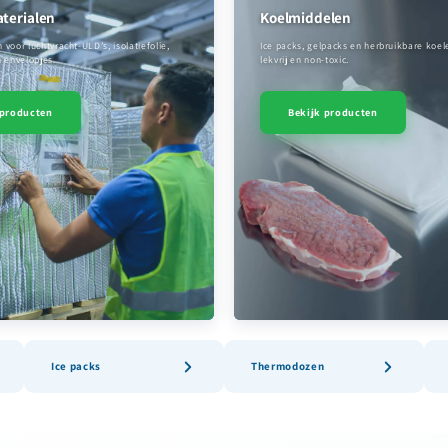
aterialen
Koelmiddelen
oor luchtvracht-ULD’s, isolatiefolie,
Ice packs, gelpacks en herbruikbare koe
 envelopjes.
lekvrij en non-toxic.
 producten
Bekijk producten
Ice packs
Thermodozen