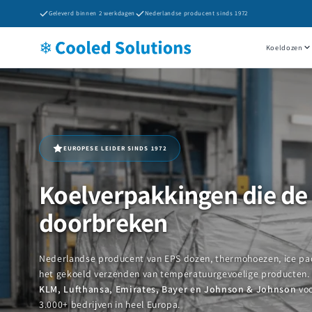
Meteen
Geleverd binnen 2 werkdagen
Nederlandse producent sinds 1972
naar de
content
Koeldozen
EUROPESE LEIDER SINDS 1972
Koelverpakkingen die de
doorbreken
Nederlandse producent van EPS dozen, thermohoezen, ice pac
het gekoeld verzenden van temperatuurgevoelige producten
KLM, Lufthansa, Emirates, Bayer en Johnson & Johnson
voo
3.000+ bedrijven in heel Europa.