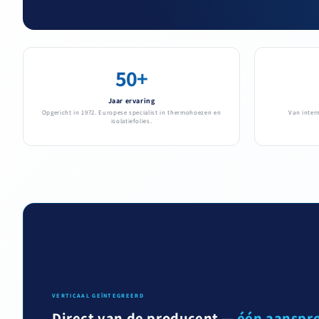
50+
Jaar ervaring
Opgericht in 1972. Europese specialist in thermohoezen en
Van inter
isolatiefolies.
VERTICAAL GEÏNTEGREERD
Direct van de producent —
één aanspr