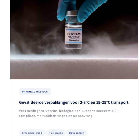
PHARMA & MEDISCH
Gevalideerde verpakkingen voor 2-8°C en 15-25°C transport
Voor medicijnen, vaccins, biologicals en klinische monsters. GDP-
compliant, met validatierapporten op aanvraag.
EPS dikke wand
PCM packs
Data logger