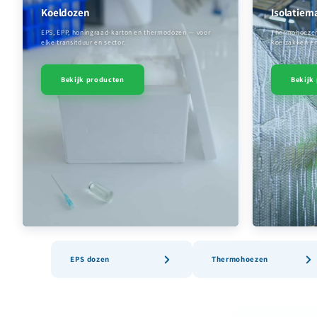
Koeldozen
Isolatiem
EPS, EPP, honingraad-karton en thermodozen — voor
Thermohoezen v
elke transitduur en sector.
koelzakken en
Bekijk producten
Bekijk
EPS dozen
Thermohoezen