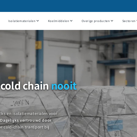
Isolatiematerialen
Koelmiddelen
Overige producten
Sectoren
 cold chain
nooit
ks en isolatiematerialen voor
.
Dagelijks vertrouwd door
r cold-chain transport bij