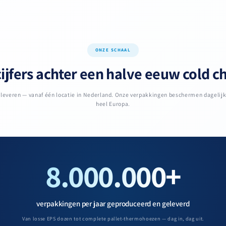
ONZE SCHAAL
ijfers achter een halve eeuw cold c
n leveren — vanaf één locatie in Nederland. Onze verpakkingen beschermen dagelij
heel Europa.
8.000.000+
verpakkingen per jaar geproduceerd en geleverd
Van losse EPS dozen tot complete pallet-thermohoezen — dag in, dag uit.