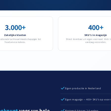
3.000+
400+
Zakelijke klanten
SKU's in magazijn
nationale luchtvaartmaatschappijen tot
Direct leverbaar uit eigen voorraad. Vóór 1
foodservice-ketens.
vandaag verzonden.
Eigen productie in Nederland
Eigen magazijn — 400+ SKU's op voor
eekpunt
voor uw hele
Maatwerk binnen 2-6 weken