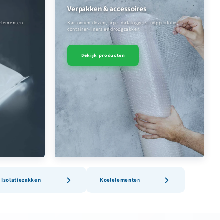
Verpakken & accessoires
lelementen —
Kartonnen dozen, tape, dataloggers, noppenfolie,
container-liners en droogzakken.
Bekijk producten
Isolatiezakken
Koelelementen