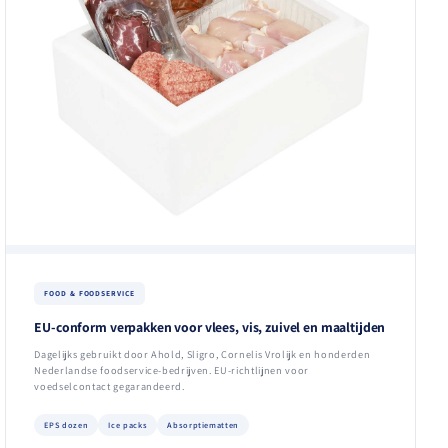
FOOD & FOODSERVICE
EU-conform verpakken voor vlees, vis, zuivel en maaltijden
Dagelijks gebruikt door Ahold, Sligro, Cornelis Vrolijk en honderden
Nederlandse foodservice-bedrijven. EU-richtlijnen voor
voedselcontact gegarandeerd.
EPS dozen
Ice packs
Absorptiematten