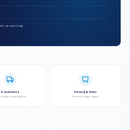
ten op aanvraag
E-commerce
Visserij & Vlees
ne slagers, maaltijdbox
Cornelis Vrolijk, slagers