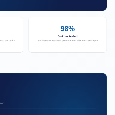
98%
On-Time In-Full
4:00 besteld =
Leverbetrouwbaarheid gemeten over alle B2B-zendingen.
raad