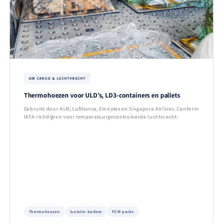
AIR CARGO & LUCHTVRACHT
Thermohoezen voor ULD’s, LD3-containers en pallets
Gebruikt door KLM, Lufthansa, Emirates en Singapore Airlines. Conform
IATA-richtlijnen voor temperatuurgecontroleerde luchtvracht.
Thermohoezen
Isolatie-bodem
PCM packs