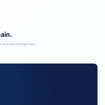
hain.
ks duizenden zendingen door